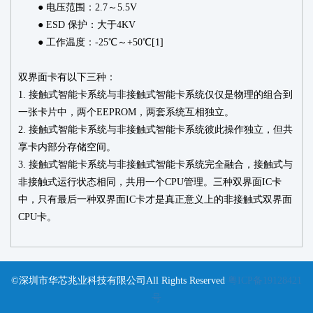
● 电压范围：
2.7
～
5.5V
●
ESD
保护：大于
4KV
● 工作温度：
-25
℃～
+50
℃
[1]
双界面卡有以下三种：
1.
接触式智能卡系统与非接触式智能卡系统仅仅是物理的组合到
一张卡片中，两个
EEPROM
，两套系统互相独立。
2.
接触式智能卡系统与非接触式智能卡系统彼此操作独立，但共
享卡内部分存储空间。
3.
接触式智能卡系统与非接触式智能卡系统完全融合，接触式与
非接触式运行状态相同，共用一个
CPU
管理。三种双界面
IC
卡
中，只有最后一种双界面
IC
卡才是真正意义上的非接触式双界面
CPU
卡。
©深圳市华芯兆业科技有限公司All Rights Reserved
粤ICP备19128421
号