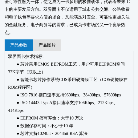
全可靠性融为一体，使之成为一卡多用的极佳载体，代表着未来IC
卡的主要发展方向。双界面卡不仅适用于城市公共交通、公路收费
和电子钱包等要求方便的场合，又能满足对安全、可靠性更加关注
的金融服务、电子商务等的需求，已成为卡市场的又一个竞争热
点。
产品参数
产品图片
双界面卡技术指标:
● 芯片采用
CMOS EEPROM
工艺，用户可用
EEPROM
空间
32K
字节（或以上）
● 智能卡芯片操作系统
COS
采用硬掩膜工艺（
COS
硬掩膜在
ROM
程序区）
●
ISO 7816
接口速率支持
9600bps
、
38400bps
、
57600bps
●
ISO 14443 TypeA
接口速率支持
106Kbps
、
212Kbps
、
414Kbps
●
EEPROM
擦写寿命：大于
10
万次
● 数据保存时间：不少于
10
年
● 芯片支持
1024bit
～
2048bit RSA
算法