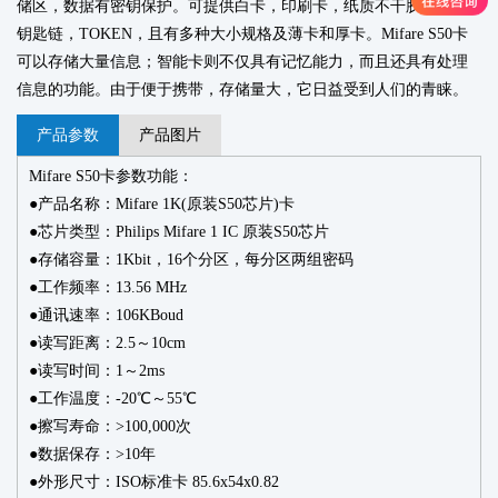
储区，数据有密钥保护。可提供白卡，印刷卡，纸质不干胶标签，
钥匙链，TOKEN，且有多种大小规格及薄卡和厚卡。Mifare S50卡
可以存储大量信息；智能卡则不仅具有记忆能力，而且还具有处理
信息的功能。由于便于携带，存储量大，它日益受到人们的青睐。
产品参数
产品图片
Mifare S50
卡
参数功能：
●产品名称：
Mifare 1K(
原装
S50
芯片
)
卡
●芯片类型：
Philips Mifare 1 IC
原装
S50
芯片
●存储容量：
1Kbit
，
16
个分区，每分区两组密码
●工作频率：
13.56 MHz
●通讯速率：
106KBoud
●读写距离：
2.5
～
10cm
●读写时间：
1
～
2ms
●工作温度：
-20
℃～
55
℃
●擦写寿命：
>100,000
次
●数据保存：
>10
年
●外形尺寸：
ISO
标准卡
85.6x54x0.82