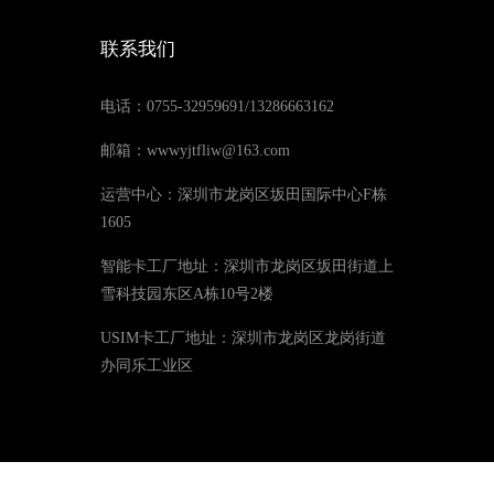
联系我们
电话：0755-32959691/13286663162
邮箱：wwwyjtfliw@163.com
运营中心：深圳市龙岗区坂田国际中心F栋
1605
智能卡工厂地址：深圳市龙岗区坂田街道上
雪科技园东区A栋10号2楼
USIM卡工厂地址：深圳市龙岗区龙岗街道
办同乐工业区