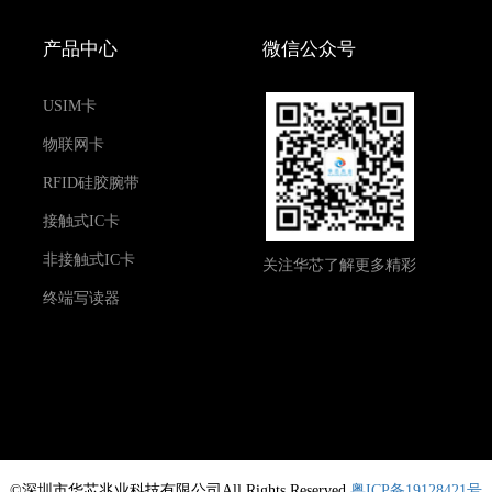
产品中心
微信公众号
USIM卡
物联网卡
RFID硅胶腕带
接触式IC卡
非接触式IC卡
关注华芯了解更多精彩
终端写读器
©深圳市华芯兆业科技有限公司All Rights Reserved
粤ICP备19128421号